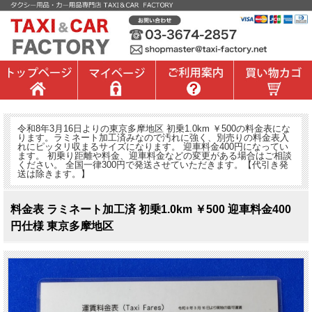
令和8年3月16日よりの東京多摩地区 初乗1.0km ￥500の料金表にな
ります。ラミネート加工済みなので汚れに強く、別売りの料金表入
れにピッタリ収まるサイズになります。 迎車料金400円になってい
ます。 初乗り距離や料金、迎車料金などの変更がある場合はご相談
ください。 全国一律300円で発送させていただきます。【代引き発
送は除きます。】
料金表 ラミネート加工済 初乗1.0km ￥500 迎車料金400
円仕様 東京多摩地区