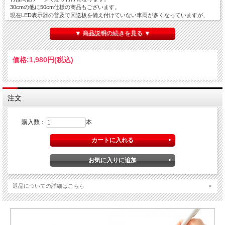
30cmの他に50cm仕様の商品もございます。
現在LED表示器の普及で回送板を備え付けていない車両が多くなっていますが、
『ハイヤータクシー車両の表示等に関する取扱いについて』の表示板の項目では。
『回送板は、全車両に備え付けておかなければならない。』と書いてあります。理
▼ 商品説明の続きを見る ▼
由の1つは、表示装置の故障等のためということです。LED表示器が故障してしま
えば、空車の文字はもちろんのこと、回送の文字も点灯できないということになり
ます。
価格:
1,980円
(税込)
その際車庫や営業所に戻る際にこの回送板が必要になるということです。備えあれ
ば患いなし、ということですかね。是非この機会にご購入を考えてみてください。
空車ランプに固定出来るアルミ製のステーを付属します。両面テープが付いている
ので簡単に板に接着できます。
【クリックポストで梱包料込み全国一律300円で発送させていただきます。代引き
注文
発送は除きます。】
購入数：
本
返品についての詳細はこちら